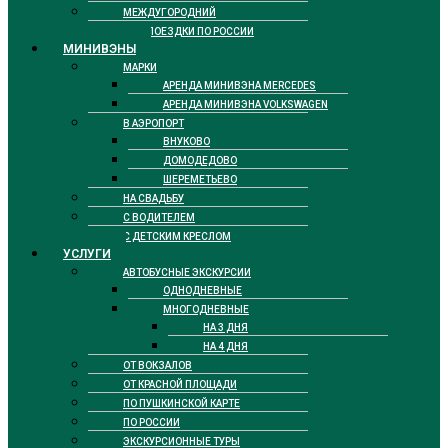
МЕЖДУГОРОДНИЙ
ДЛЯ ПОЕЗДКИ ПО РОССИИ
МИНИВЭНЫ
МАРКИ
АРЕНДА МИНИВЭНА MERCEDES
АРЕНДА МИНИВЭНА VOLKSWAGEN
В АЭРОПОРТ
ВНУКОВО
ДОМОДЕДОВО
ШЕРЕМЕТЬЕВО
НА СВАДЬБУ
С ВОДИТЕЛЕМ
С ДЕТСКИМ КРЕСЛОМ
УСЛУГИ
АВТОБУСНЫЕ ЭКСКУРСИИ
ОДНОДНЕВНЫЕ
МНОГОДНЕВНЫЕ
НА 3 ДНЯ
НА 4 ДНЯ
ОТ ВОКЗАЛОВ
ОТ КРАСНОЙ ПЛОЩАДИ
ПО ПУШКИНСКОЙ КАРТЕ
ПО РОССИИ
ЭКСКУРСИОННЫЕ ТУРЫ