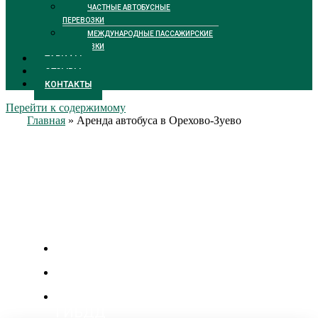
ЧАСТНЫЕ АВТОБУСНЫЕ
ПЕРЕВОЗКИ
МЕЖДУНАРОДНЫЕ ПАССАЖИРСКИЕ
ПЕРЕВОЗКИ
ТАРИФЫ
ОТЗЫВЫ
КОНТАКТЫ
Перейти к содержимому
Главная
»
Аренда автобуса в Орехово-Зуево
Аренда автобуса в
Орехово-Зуево
Цены от 2300 р/час
Личный менеджер
Бесплатная подача уведомления в
ГИБДД