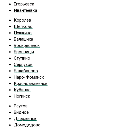
Егорьевск
Ивантеевка
Королев
Щелково
Пушкино
Балашиха
Воскресенск
Бронницы
Ступино
Серпухов
Балабаново
Наро-Фоминск
Краснознаменск
Кубинка
Ногинск
Реутов
Видное
Дзержинск
Домодедово