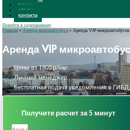
ПЕРЕВОЗКИ
ТАРИФЫ
ОТЗЫВЫ
КОНТАКТЫ
Перейти к содержимому
Главная
»
Аренда микроавтобуса
»
Аренда VIP микроавтобусов
Аренда VIP микроавтобу
Цены от 1300 р/час
Личный менеджер.
Бесплатная подача уведомления в ГИБ
Получите расчет за 5 минут