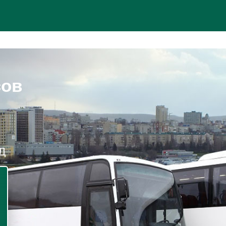
сов
ДД