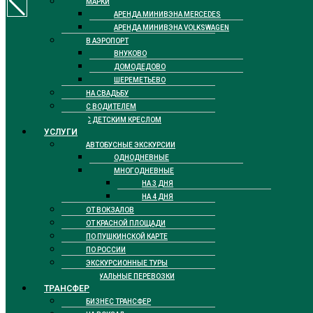
МАРКИ
АРЕНДА МИНИВЭНА MERCEDES
АРЕНДА МИНИВЭНА VOLKSWAGEN
В АЭРОПОРТ
ВНУКОВО
ДОМОДЕДОВО
ШЕРЕМЕТЬЕВО
НА СВАДЬБУ
С ВОДИТЕЛЕМ
С ДЕТСКИМ КРЕСЛОМ
УСЛУГИ
АВТОБУСНЫЕ ЭКСКУРСИИ
ОДНОДНЕВНЫЕ
МНОГОДНЕВНЫЕ
НА 3 ДНЯ
НА 4 ДНЯ
ОТ ВОКЗАЛОВ
ОТ КРАСНОЙ ПЛОЩАДИ
ПО ПУШКИНСКОЙ КАРТЕ
ПО РОССИИ
ЭКСКУРСИОННЫЕ ТУРЫ
РИТУАЛЬНЫЕ ПЕРЕВОЗКИ
ТРАНСФЕР
БИЗНЕС ТРАНСФЕР