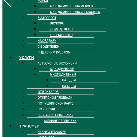
МАРКИ
АРЕНДА МИНИВЭНА MERCEDES
АРЕНДА МИНИВЭНА VOLKSWAGEN
В АЭРОПОРТ
ВНУКОВО
ДОМОДЕДОВО
ШЕРЕМЕТЬЕВО
НА СВАДЬБУ
С ВОДИТЕЛЕМ
С ДЕТСКИМ КРЕСЛОМ
УСЛУГИ
АВТОБУСНЫЕ ЭКСКУРСИИ
ОДНОДНЕВНЫЕ
МНОГОДНЕВНЫЕ
НА 3 ДНЯ
НА 4 ДНЯ
ОТ ВОКЗАЛОВ
ОТ КРАСНОЙ ПЛОЩАДИ
ПО ПУШКИНСКОЙ КАРТЕ
ПО РОССИИ
ЭКСКУРСИОННЫЕ ТУРЫ
РИТУАЛЬНЫЕ ПЕРЕВОЗКИ
ТРАНСФЕР
БИЗНЕС ТРАНСФЕР