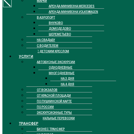
МАРКИ
АРЕНДА МИНИВЭНА MERCEDES
АРЕНДА МИНИВЭНА VOLKSWAGEN
В АЭРОПОРТ
ВНУКОВО
ДОМОДЕДОВО
ШЕРЕМЕТЬЕВО
НА СВАДЬБУ
С ВОДИТЕЛЕМ
С ДЕТСКИМ КРЕСЛОМ
УСЛУГИ
АВТОБУСНЫЕ ЭКСКУРСИИ
ОДНОДНЕВНЫЕ
МНОГОДНЕВНЫЕ
НА 3 ДНЯ
НА 4 ДНЯ
ОТ ВОКЗАЛОВ
ОТ КРАСНОЙ ПЛОЩАДИ
ПО ПУШКИНСКОЙ КАРТЕ
ПО РОССИИ
ЭКСКУРСИОННЫЕ ТУРЫ
РИТУАЛЬНЫЕ ПЕРЕВОЗКИ
ТРАНСФЕР
БИЗНЕС ТРАНСФЕР