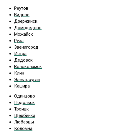
Реутов
Видное
Дзержинск
Домодедово
Можайск
Руза
Звенигород
Истра
Дедовск
Волоколамск
Клин
Электроугли
Кашира
Одинцово
Подольск
Троицк
Щербинка
Люберцы
Коломна