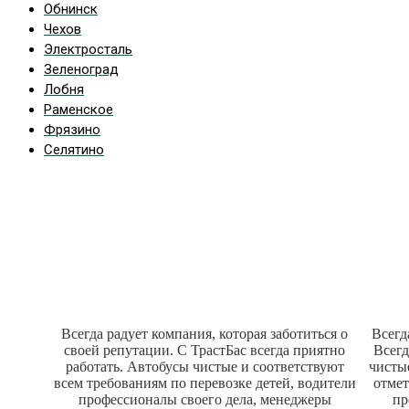
Обнинск
Чехов
Электросталь
Зеленоград
Лобня
Раменское
Фрязино
Селятино
Наши отзывы
Всегда радует компания, которая заботиться о
Всегд
своей репутации. С ТрастБас всегда приятно
Всегд
работать. Автобусы чистые и соответствуют
чисты
всем требованиям по перевозке детей, водители
отмет
профессионалы своего дела, менеджеры
пр