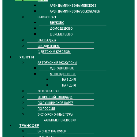
МАРКИ
АРЕНДА МИНИВЭНА MERCEDES
АРЕНДА МИНИВЭНА VOLKSWAGEN
В АЭРОПОРТ
ВНУКОВО
ДОМОДЕДОВО
ШЕРЕМЕТЬЕВО
НА СВАДЬБУ
С ВОДИТЕЛЕМ
С ДЕТСКИМ КРЕСЛОМ
УСЛУГИ
АВТОБУСНЫЕ ЭКСКУРСИИ
ОДНОДНЕВНЫЕ
МНОГОДНЕВНЫЕ
НА 3 ДНЯ
НА 4 ДНЯ
ОТ ВОКЗАЛОВ
ОТ КРАСНОЙ ПЛОЩАДИ
ПО ПУШКИНСКОЙ КАРТЕ
ПО РОССИИ
ЭКСКУРСИОННЫЕ ТУРЫ
РИТУАЛЬНЫЕ ПЕРЕВОЗКИ
ТРАНСФЕР
БИЗНЕС ТРАНСФЕР