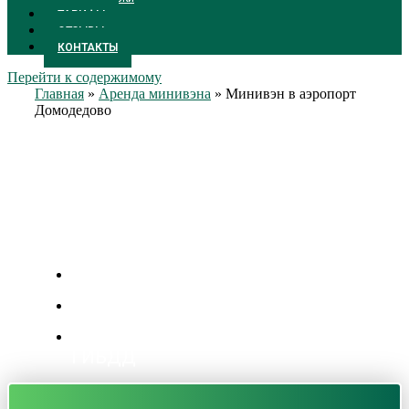
ТАРИФЫ
ОТЗЫВЫ
КОНТАКТЫ
Перейти к содержимому
Главная
»
Аренда минивэна
»
Минивэн в аэропорт
Домодедово
Минивэн в аэропорт
Домодедово
Цены от 1100 р/час
Личный менеджер.
Бесплатная подача уведомления в
ГИБДД