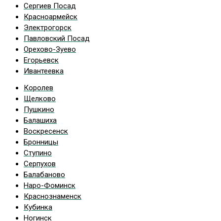
Сергиев Посад
Красноармейск
Электрогорск
Павловский Посад
Орехово-Зуево
Егорьевск
Ивантеевка
Королев
Щелково
Пушкино
Балашиха
Воскресенск
Бронницы
Ступино
Серпухов
Балабаново
Наро-Фоминск
Краснознаменск
Кубинка
Ногинск