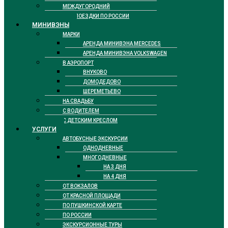
МЕЖДУГОРОДНИЙ
ДЛЯ ПОЕЗДКИ ПО РОССИИ
МИНИВЭНЫ
МАРКИ
АРЕНДА МИНИВЭНА MERCEDES
АРЕНДА МИНИВЭНА VOLKSWAGEN
В АЭРОПОРТ
ВНУКОВО
ДОМОДЕДОВО
ШЕРЕМЕТЬЕВО
НА СВАДЬБУ
С ВОДИТЕЛЕМ
С ДЕТСКИМ КРЕСЛОМ
УСЛУГИ
АВТОБУСНЫЕ ЭКСКУРСИИ
ОДНОДНЕВНЫЕ
МНОГОДНЕВНЫЕ
НА 3 ДНЯ
НА 4 ДНЯ
ОТ ВОКЗАЛОВ
ОТ КРАСНОЙ ПЛОЩАДИ
ПО ПУШКИНСКОЙ КАРТЕ
ПО РОССИИ
ЭКСКУРСИОННЫЕ ТУРЫ