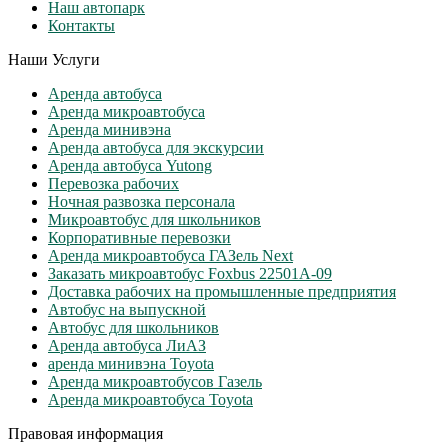
Наш автопарк
Контакты
Наши Услуги
Аренда автобуса
Аренда микроавтобуса
Аренда минивэна
Аренда автобуса для экскурсии
Аренда автобуса Yutong
Перевозка рабочих
Ночная развозка персонала
Микроавтобус для школьников
Корпоративные перевозки
Аренда микроавтобуса ГАЗель Next
Заказать микроавтобус Foxbus 22501А-09
Доставка рабочих на промышленные предприятия
Автобус на выпускной
Автобус для школьников
Аренда автобуса ЛиАЗ
аренда минивэна Toyota
Аренда микроавтобусов Газель
Аренда микроавтобуса Toyota
Правовая информация