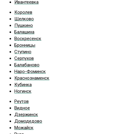
Ивантеевка
Королев
Щелково
Пушкино
Балашиха
Воскресенск
Бронницы
Ступино
Серпухов
Балабаново
Наро-Фоминск
Краснознаменск
Кубинка
Ногинск
Реутов
Видное
Дзержинск
Домодедово
Можайск