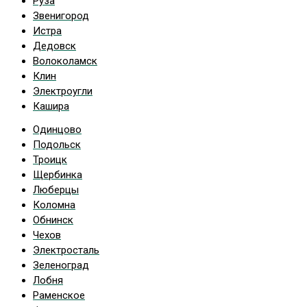
Руза
Звенигород
Истра
Дедовск
Волоколамск
Клин
Электроугли
Кашира
Одинцово
Подольск
Троицк
Щербинка
Люберцы
Коломна
Обнинск
Чехов
Электросталь
Зеленоград
Лобня
Раменское