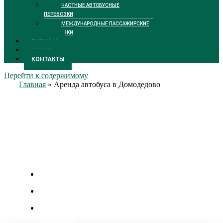
ЧАСТНЫЕ АВТОБУСНЫЕ
ПЕРЕВОЗКИ
МЕЖДУНАРОДНЫЕ ПАССАЖИРСКИЕ
ПЕРЕВОЗКИ
ТАРИФЫ
ОТЗЫВЫ
КОНТАКТЫ
Перейти к содержимому
Главная
»
Аренда автобуса в Домодедово
Аренда автобуса в
Домодедово
Цены от 2300 р/час
Личный менеджер
Бесплатная подача уведомления в
ГИБДД