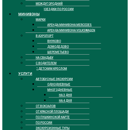
МЕЖДУГОРОДНИЙ
ДЛЯ ПОЕЗДКИ ПО РОССИИ
МИНИВЭНЫ
МАРКИ
АРЕНДА МИНИВЭНА MERCEDES
АРЕНДА МИНИВЭНА VOLKSWAGEN
В АЭРОПОРТ
ВНУКОВО
ДОМОДЕДОВО
ШЕРЕМЕТЬЕВО
НА СВАДЬБУ
С ВОДИТЕЛЕМ
С ДЕТСКИМ КРЕСЛОМ
УСЛУГИ
АВТОБУСНЫЕ ЭКСКУРСИИ
ОДНОДНЕВНЫЕ
МНОГОДНЕВНЫЕ
НА 3 ДНЯ
НА 4 ДНЯ
ОТ ВОКЗАЛОВ
ОТ КРАСНОЙ ПЛОЩАДИ
ПО ПУШКИНСКОЙ КАРТЕ
ПО РОССИИ
ЭКСКУРСИОННЫЕ ТУРЫ