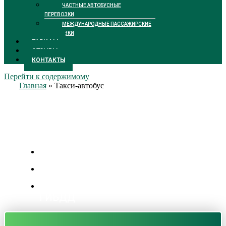
ЧАСТНЫЕ АВТОБУСНЫЕ
ПЕРЕВОЗКИ
МЕЖДУНАРОДНЫЕ ПАССАЖИРСКИЕ
ПЕРЕВОЗКИ
ТАРИФЫ
ОТЗЫВЫ
КОНТАКТЫ
Перейти к содержимому
Главная
»
Такси-автобус
Такси-автобус
Цены от 2300 р/час
Личный менеджер
Бесплатная подача уведомления в
ГИБДД