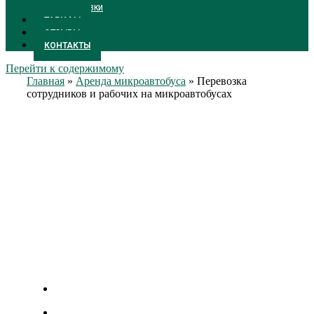
ПЕРЕВОЗКИ
ТАРИФЫ
ОТЗЫВЫ
КОНТАКТЫ
Перейти к содержимому
Главная
»
Аренда микроавтобуса
»
Перевозка
сотрудников и рабочих на микроавтобусах
Перевозка
сотрудников и
рабочих на
микроавтобусах
Цены от 1300 р/час
Личный менеджер.