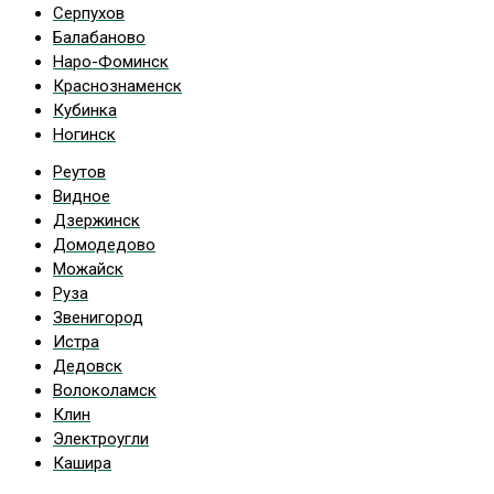
Серпухов
Балабаново
Наро-Фоминск
Краснознаменск
Кубинка
Ногинск
Реутов
Видное
Дзержинск
Домодедово
Можайск
Руза
Звенигород
Истра
Дедовск
Волоколамск
Клин
Электроугли
Кашира