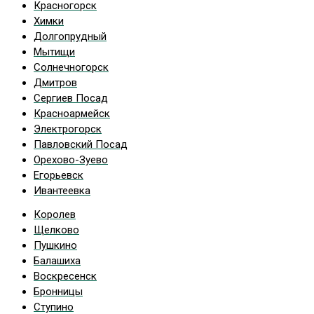
Красногорск
Химки
Долгопрудный
Мытищи
Солнечногорск
Дмитров
Сергиев Посад
Красноармейск
Электрогорск
Павловский Посад
Орехово-Зуево
Егорьевск
Ивантеевка
Королев
Щелково
Пушкино
Балашиха
Воскресенск
Бронницы
Ступино