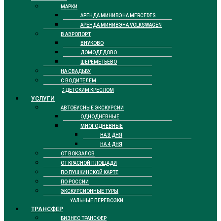
МАРКИ
АРЕНДА МИНИВЭНА MERCEDES
АРЕНДА МИНИВЭНА VOLKSWAGEN
В АЭРОПОРТ
ВНУКОВО
ДОМОДЕДОВО
ШЕРЕМЕТЬЕВО
НА СВАДЬБУ
С ВОДИТЕЛЕМ
С ДЕТСКИМ КРЕСЛОМ
УСЛУГИ
АВТОБУСНЫЕ ЭКСКУРСИИ
ОДНОДНЕВНЫЕ
МНОГОДНЕВНЫЕ
НА 3 ДНЯ
НА 4 ДНЯ
ОТ ВОКЗАЛОВ
ОТ КРАСНОЙ ПЛОЩАДИ
ПО ПУШКИНСКОЙ КАРТЕ
ПО РОССИИ
ЭКСКУРСИОННЫЕ ТУРЫ
РИТУАЛЬНЫЕ ПЕРЕВОЗКИ
ТРАНСФЕР
БИЗНЕС ТРАНСФЕР