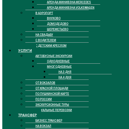
АРЕНДА МИНИВЭНА MERCEDES
АРЕНДА МИНИВЭНА VOLKSWAGEN
В АЭРОПОРТ
ВНУКОВО
ДОМОДЕДОВО
ШЕРЕМЕТЬЕВО
НА СВАДЬБУ
С ВОДИТЕЛЕМ
С ДЕТСКИМ КРЕСЛОМ
УСЛУГИ
АВТОБУСНЫЕ ЭКСКУРСИИ
ОДНОДНЕВНЫЕ
МНОГОДНЕВНЫЕ
НА 3 ДНЯ
НА 4 ДНЯ
ОТ ВОКЗАЛОВ
ОТ КРАСНОЙ ПЛОЩАДИ
ПО ПУШКИНСКОЙ КАРТЕ
ПО РОССИИ
ЭКСКУРСИОННЫЕ ТУРЫ
РИТУАЛЬНЫЕ ПЕРЕВОЗКИ
ТРАНСФЕР
БИЗНЕС ТРАНСФЕР
НА ВОКЗАЛ