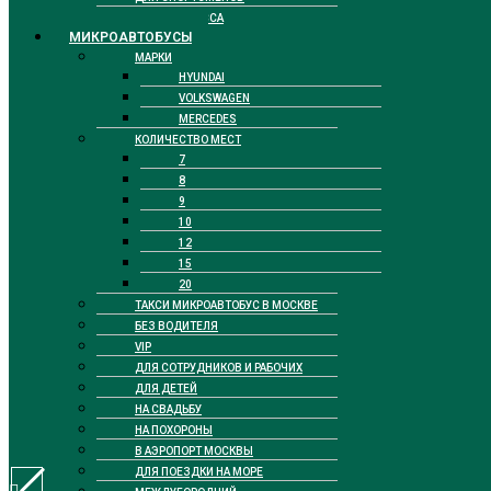
БИЗНЕС КЛАССА
МИКРОАВТОБУСЫ
МАРКИ
HYUNDAI
VOLKSWAGEN
MERCEDES
КОЛИЧЕСТВО МЕСТ
7
8
9
10
12
15
20
ТАКСИ МИКРОАВТОБУС В МОСКВЕ
БЕЗ ВОДИТЕЛЯ
VIP
ДЛЯ СОТРУДНИКОВ И РАБОЧИХ
ДЛЯ ДЕТЕЙ
НА СВАДЬБУ
НА ПОХОРОНЫ
В АЭРОПОРТ МОСКВЫ
ДЛЯ ПОЕЗДКИ НА МОРЕ