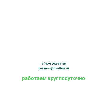
8 (499) 302-01-58
business@trustbus.ru
работаем круглосуточно