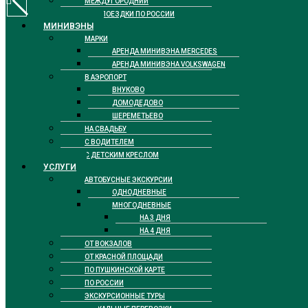
МЕЖДУГОРОДНИЙ
ДЛЯ ПОЕЗДКИ ПО РОССИИ
МИНИВЭНЫ
МАРКИ
АРЕНДА МИНИВЭНА MERCEDES
АРЕНДА МИНИВЭНА VOLKSWAGEN
В АЭРОПОРТ
ВНУКОВО
ДОМОДЕДОВО
ШЕРЕМЕТЬЕВО
НА СВАДЬБУ
С ВОДИТЕЛЕМ
С ДЕТСКИМ КРЕСЛОМ
УСЛУГИ
АВТОБУСНЫЕ ЭКСКУРСИИ
ОДНОДНЕВНЫЕ
МНОГОДНЕВНЫЕ
НА 3 ДНЯ
НА 4 ДНЯ
ОТ ВОКЗАЛОВ
ОТ КРАСНОЙ ПЛОЩАДИ
ПО ПУШКИНСКОЙ КАРТЕ
ПО РОССИИ
ЭКСКУРСИОННЫЕ ТУРЫ