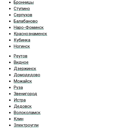
Бронницы
Ступино
Серпухов
Балабаново
Наро-Фоминск
Краснознаменск
Кубинка
Ногинск
Реутов
Видное
Дзержинск
Домодедово
Можайск
Руза
Звенигород
Истра
Дедовск
Волоколамск
Клин
Электроугли