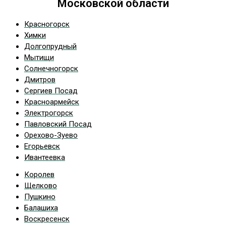
Московской области
Красногорск
Химки
Долгопрудный
Мытищи
Солнечногорск
Дмитров
Сергиев Посад
Красноармейск
Электрогорск
Павловский Посад
Орехово-Зуево
Егорьевск
Ивантеевка
Королев
Щелково
Пушкино
Балашиха
Воскресенск