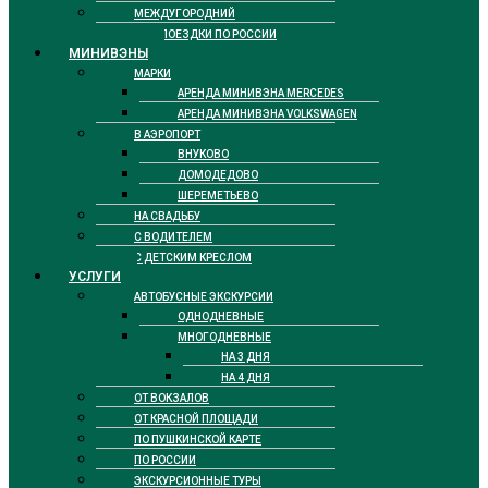
МЕЖДУГОРОДНИЙ
ДЛЯ ПОЕЗДКИ ПО РОССИИ
МИНИВЭНЫ
МАРКИ
АРЕНДА МИНИВЭНА MERCEDES
АРЕНДА МИНИВЭНА VOLKSWAGEN
В АЭРОПОРТ
ВНУКОВО
ДОМОДЕДОВО
ШЕРЕМЕТЬЕВО
НА СВАДЬБУ
С ВОДИТЕЛЕМ
С ДЕТСКИМ КРЕСЛОМ
УСЛУГИ
АВТОБУСНЫЕ ЭКСКУРСИИ
ОДНОДНЕВНЫЕ
МНОГОДНЕВНЫЕ
НА 3 ДНЯ
НА 4 ДНЯ
ОТ ВОКЗАЛОВ
ОТ КРАСНОЙ ПЛОЩАДИ
ПО ПУШКИНСКОЙ КАРТЕ
ПО РОССИИ
ЭКСКУРСИОННЫЕ ТУРЫ