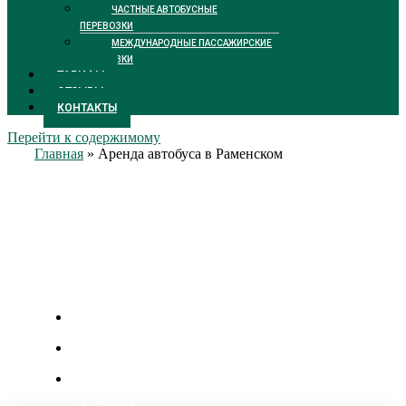
ЧАСТНЫЕ АВТОБУСНЫЕ
ПЕРЕВОЗКИ
МЕЖДУНАРОДНЫЕ ПАССАЖИРСКИЕ
ПЕРЕВОЗКИ
ТАРИФЫ
ОТЗЫВЫ
КОНТАКТЫ
Перейти к содержимому
Главная
»
Аренда автобуса в Раменском
Аренда автобуса в
Раменском
Цены от 2300 р/час
Личный менеджер
Бесплатная подача уведомления в
ГИБДД